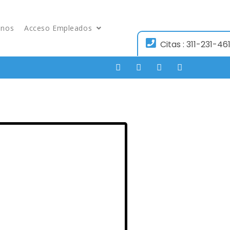
enos
Acceso Empleados
Citas : 311-231-461